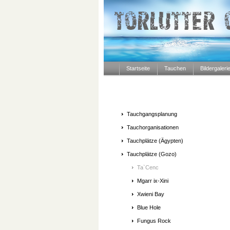
Startseite
Tauchen
Bildergaleri
Tauchgangsplanung
Tauchorganisationen
Tauchplätze (Ägypten)
Tauchplätze (Gozo)
Ta`Cenc
Mgarr ix-Xini
Xwieni Bay
Blue Hole
Fungus Rock