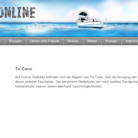
e
Rezepte
Dinner with Friends
Movies
Wetter
Kontakt
Impres
Ta`Cenc
Auf Gozos Südseite befinden sich die Klippen von Ta‘ Cenc. Hier am Ausgang der Bu
dieser beliebte Tauchplatz. Die attraktiven Steilwände, der reich belebte Sandgrun
freistehender Felsen, bieten allerhand Tauchmöglichkeiten.