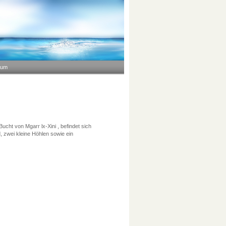
sum
cht von Mgarr lx-Xini , befindet sich
d, zwei kleine Höhlen sowie ein