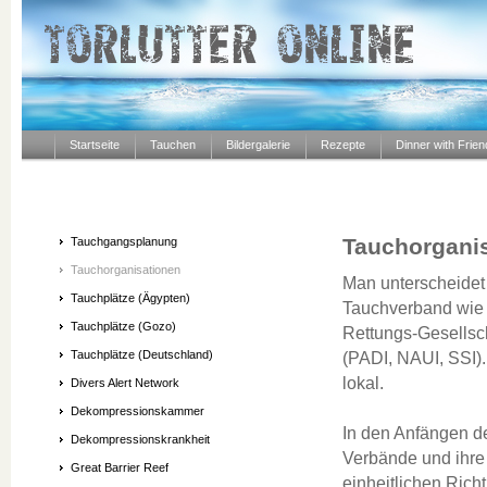
Startseite
Tauchen
Bildergalerie
Rezepte
Dinner with Frie
Tauchorgani
Tauchgangsplanung
Tauchorganisationen
Man unterscheidet
Tauchplätze (Ägypten)
Tauchverband wie
Tauchplätze (Gozo)
Rettungs-Gesellsc
Tauchplätze (Deutschland)
(PADI, NAUI, SSI).
lokal.
Divers Alert Network
Dekompressionskammer
In den Anfängen de
Dekompressionskrankheit
Verbände und ihre 
Great Barrier Reef
einheitlichen Rich