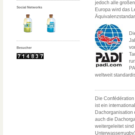
jedoch alle große
Social Networks
Europa wird das L
Äquivalenzstandard
Di
Ja
vo
Besucher
Ta
ru
PA
weltweit standardi
Die Confédération
ist ein internation
Dachorganisation 
auch die Dachorga
weitergeleitet si
Unterwasserrugby)