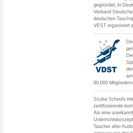
gegründet. In Deu
Verband Deutscher
deutschen Tauchs
VEST organisiert 
Der
gem
Deu
Spi
der
am 
80.000 Mitgliedern
Scuba Schools Inte
zertifizierende ko
Als eine anerkannt
Unterrichtskonzept
Taucher aller Aus