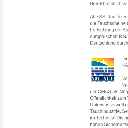
Berufshaftpflichtv
Alle SSI-Tauchzert
die Tauchscheine (
Fortsetzung der Aus
europäischen Raum
Deutschland durc
Die
NAU
De
Nat
der CMAS als Mitgl
Öffentlichkeit zum
Unterwasserwelt g
Tauchindustrie. S
im Technical Divi
hohen Sicherheits