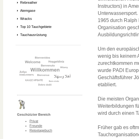
Rebreather
Instructors) in Am
Atemgase
Unterwassersport. 
Wracks
1965 durch Ralph E
Organisation gescha
Top 10 Tauchgebiete
Ausbildungsrichtli
Tauchausrüstung
Um den europäische
wenig bis keinem A
zurechtkommen mus
wurde PADI Europ
Geschäftsführer Jö
etabliert.
Die meisten Organ
Weiterbildungen fü
wird durch einen 
Geschützter Bereich
Privat
Freunde
Früher gab es oftm
Reisetagebuch
Tauchorganisation