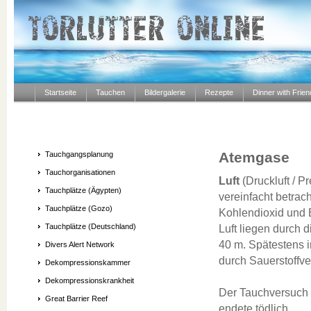
Startseite
Tauchen
Bildergalerie
Rezepte
Dinner with Frie
Atemgase
Tauchgangsplanung
Tauchorganisationen
Luft
(Druckluft / P
Tauchplätze (Ägypten)
vereinfacht betrac
Tauchplätze (Gozo)
Kohlendioxid und 
Tauchplätze (Deutschland)
Luft liegen durch 
40 m. Spätestens i
Divers Alert Network
durch Sauerstoffver
Dekompressionskammer
Dekompressionskrankheit
Der Tauchversuch 
Great Barrier Reef
endete tödlich.