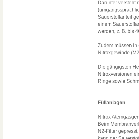
Darunter versteht
(umgangssprachlich
Sauerstoffanteil 
einem Sauerstoffa
werden, z. B. bis 
Zudem müssen in d
Nitroxgewinde (M26
Die gängigsten He
Nitroxversionen ei
Ringe sowie Schmie
Füllanlagen
Nitrox Atemgasgem
Beim Membranverfa
N2-Filter gepresst,
kann der Sauersto