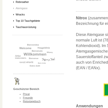
Rebreather
Atemgase
Wracks
Nitrox
(zusammenge
Top 10 Tauchgebiete
Bezeichnung für 
Tauchausrüstung
Diese Atemgase sin
normale Luft ist (
Kohlendioxid). Im 
Atemgasgemische mi
Sauerstoffanteil 
auch von Enriched A
(EAN / EANx).
Geschützter Bereich
Privat
Freunde
Reisetagebuch
Anwendungen