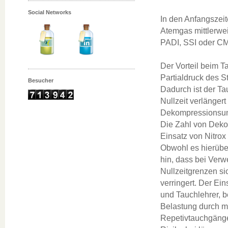
Social Networks
In den Anfangszeit
Atemgas mittlerwei
PADI, SSI oder CM
Der Vorteil beim T
Partialdruck des S
Besucher
Dadurch ist der T
Nullzeit verlänger
Dekompressionsunfa
Die Zahl von Dekom
Einsatz von Nitrox
Obwohl es hierübe
hin, dass bei Verw
Nullzeitgrenzen si
verringert. Der Ein
und Tauchlehrer, b
Belastung durch m
Repetivtauchgänge 