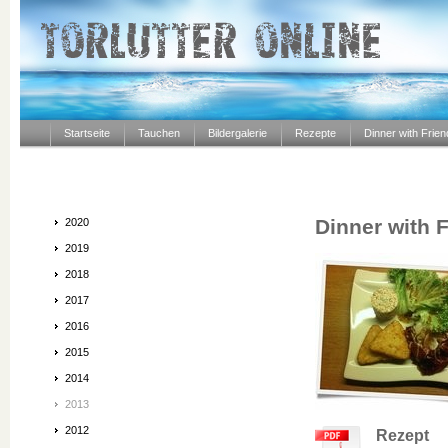
Startseite
Tauchen
Bildergalerie
Rezepte
Dinner with Frie
Dinner with 
2020
2019
2018
2017
2016
2015
2014
2013
2012
Rezept