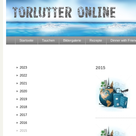
Startseite
Tauchen
Bildergalerie
Rezepte
Dinner with Frie
2015
2023
2022
2021
2020
2019
2018
2017
2016
2015