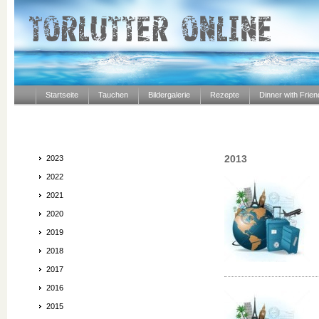
Startseite
Tauchen
Bildergalerie
Rezepte
Dinner with Frie
2013
2023
2022
2021
2020
2019
2018
2017
2016
2015